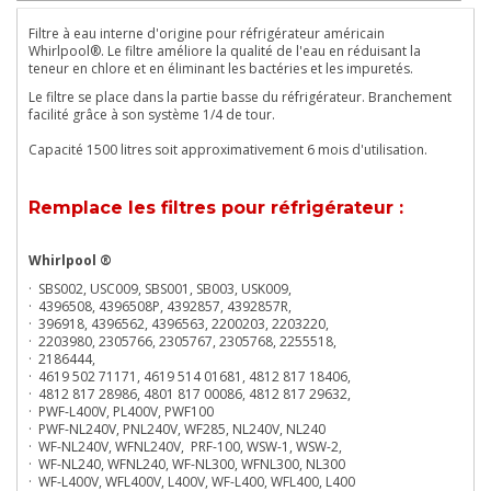
Filtre à eau interne d'origine pour réfrigérateur américain
Whirlpool®. Le filtre améliore la qualité de l'eau en réduisant la
teneur en chlore et en éliminant les bactéries et les impuretés.
Le filtre se place dans la partie basse du réfrigérateur. Branchement
facilité grâce à son système 1/4 de tour.
Capacité 1500 litres soit approximativement 6 mois d'utilisation.
Remplace les filtres pour réfrigérateur :
Whirlpool ®
· SBS002, USC009, SBS001, SB003, USK009,
· 4396508, 4396508P, 4392857, 4392857R,
· 396918, 4396562, 4396563, 2200203, 2203220,
· 2203980, 2305766, 2305767, 2305768, 2255518,
· 2186444,
· 4619 502 71171, 4619 514 01681, 4812 817 18406,
· 4812 817 28986, 4801 817 00086, 4812 817 29632,
· PWF-L400V, PL400V, PWF100
· PWF-NL240V, PNL240V, WF285, NL240V, NL240
· WF-NL240V, WFNL240V, PRF-100, WSW-1, WSW-2,
· WF-NL240, WFNL240, WF-NL300, WFNL300, NL300
· WF-L400V, WFL400V, L400V, WF-L400, WFL400, L400