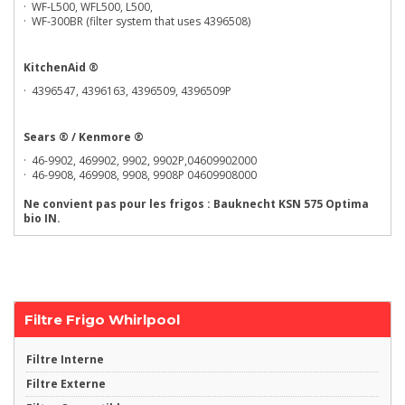
· WF-L500, WFL500, L500,
· WF-300BR (filter system that uses 4396508)
KitchenAid ®
· 4396547, 4396163, 4396509, 4396509P
Sears ® / Kenmore ®
· 46-9902, 469902, 9902, 9902P,04609902000
· 46-9908, 469908, 9908, 9908P 04609908000
Ne convient pas pour les frigos : Bauknecht KSN 575 Optima
bio IN.
Filtre Frigo Whirlpool
Filtre Interne
Filtre Externe