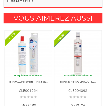
Filtre Compatible
VOUS AIMEREZ AUSSI
-14,73%
-42,36%
Expédié sous 24 heures
Expédié sous 24 heures
Filtre USC009 pour frigo - Filtre à eau...
Filtre Clear Filter® USC009 CF-400...
CLE001764
CLE004098
Pas de note
Pas de note