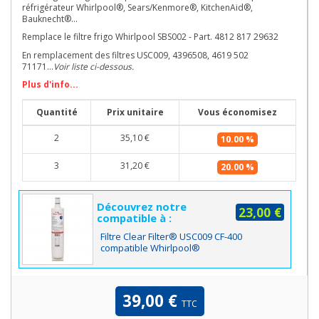
réfrigérateur Whirlpool®, Sears/Kenmore®, KitchenAid®,
Bauknecht®...
Remplace le filtre frigo Whirlpool SBS002 - Part. 4812 817 29632
En remplacement des filtres USC009, 4396508, 4619 502
71171...
Voir liste ci-dessous.
Plus d'info...
Quantité
Prix unitaire
Vous économisez
2
35,10 €
10.00 %
3
31,20 €
20.00 %
Découvrez notre
23,00 €
compatible à :
Filtre Clear Filter® USC009 CF-400
compatible Whirlpool®
39,00 €
TTC