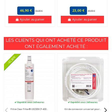
46,90 €
23,00 €
55,00 €
39,90 €
Ajouter au panier
Ajouter au panier
LES CLIENTS QUI ONT ACHETÉ CE PRODUIT
ONT ÉGALEMENT ACHETÉ :
-42,36%
Expédié sous 24 heures
Expédié sous 24 heures
Filtre Clear Filter® USC009 CF-400...
Kit de connexion universel pour...