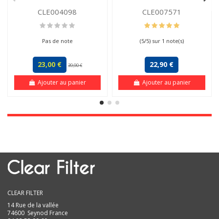
CLE004098
CLE007571
Pas de note
(
5
/
5
) sur
1
note(s)
23,00 €
22,90 €
39,90 €
Ajouter au panier
Ajouter au panier
CLEAR FILTER
14 Rue de la vallée
74600 Seynod France