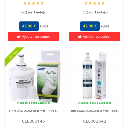
(
5
/
5
) sur
1
note(s)
(
5
/
5
) sur
1
note(s)
47,90 €
47,90 €
61,20 €
61,20 €
Ajouter au panier
Ajouter au panier
-21,73%
Expédié sous 24 heures
Expédié sous 24 heures
Filtre DA29-00003F pour frigo - Filtre à...
Filtre SBS200 / SBS002 pour frigo - Filtre...
CLE006145
CLE002542