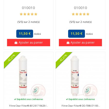
010010
010010
(
5
/
5
) sur
2
note(s)
(
5
/
5
) sur
2
note(s)
11,50 €
11,50 €
19,90 €
19,90 €
Ajouter au panier
Ajouter au panier
-42,21%
-42,21%
Expédié sous 24 heures
Expédié sous 24 heures
Filtre Clear Filter® 4812 817 18629 /...
Filtre Clear Filter® DD-7098 CF-100...