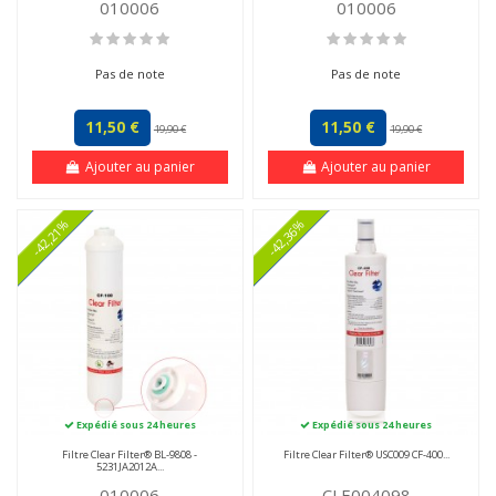
010006
010006
Pas de note
Pas de note
11,50 €
11,50 €
19,90 €
19,90 €
Ajouter au panier
Ajouter au panier
-42,21%
-42,36%
Expédié sous 24 heures
Expédié sous 24 heures
Filtre Clear Filter® BL-9808 -
Filtre Clear Filter® USC009 CF-400...
5231JA2012A...
010006
CLE004098