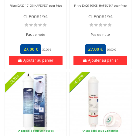
Filtre DA29-10105J HAFEX/EXP pour frigo
Filtre DA29-10105J HAFEX/EXP pour frigo
-...
-...
CLE006194
CLE006194
Pas de note
Pas de note
27,00 €
27,00 €
39,90 €
39,90 €
Ajouter au panier
Ajouter au panier
-32,33%
-42,21%
Expédié sous 24 heures
Expédié sous 24 heures