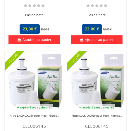
Pas de note
Pas de note
23,00 €
23,00 €
39,90 €
39,90 €
Ajouter au panier
Ajouter au panier
-21,73%
-21,73%
Expédié sous 24 heures
Expédié sous 24 heures
Filtre DA29-00003F pour frigo - Filtre à...
Filtre DA29-00003F pour frigo - Filtre à...
CLE006145
CLE006145