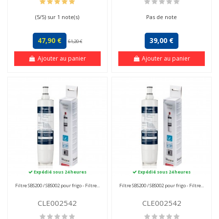
(
5
/
5
) sur
1
note(s)
Pas de note
47,90 €
39,00 €
61,20 €
Ajouter au panier
Ajouter au panier
Expédié sous 24 heures
Expédié sous 24 heures
Filtre SBS200 / SBS002 pour frigo - Filtre...
Filtre SBS200 / SBS002 pour frigo - Filtre...
CLE002542
CLE002542