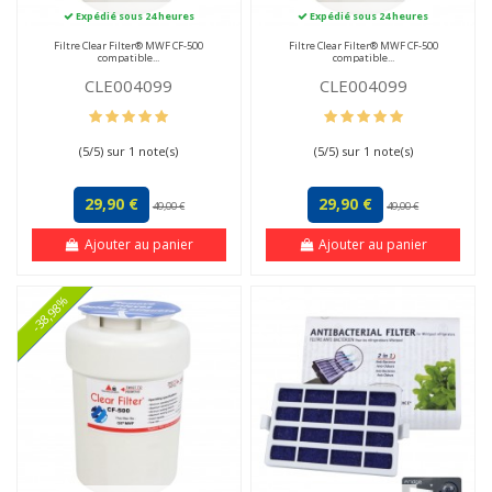
Expédié sous 24 heures
Expédié sous 24 heures
Filtre Clear Filter® MWF CF-500
Filtre Clear Filter® MWF CF-500
compatible...
compatible...
CLE004099
CLE004099
(
5
/
5
) sur
1
note(s)
(
5
/
5
) sur
1
note(s)
29,90 €
29,90 €
49,00 €
49,00 €
Ajouter au panier
Ajouter au panier
-38,98%