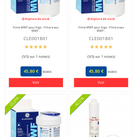
Rupture de stock
Rupture de stock
Filtre MWF pour frigo - Filtre à eau
Filtre MWF pour frigo - Filtre à eau
MWF...
MWF...
CLE001861
CLE001861
(
5
/
5
) sur
1
note(s)
(
5
/
5
) sur
1
note(s)
45,80 €
45,80 €
59,00 €
59,00 €
Voir
Voir
-22,37%
-42,21%