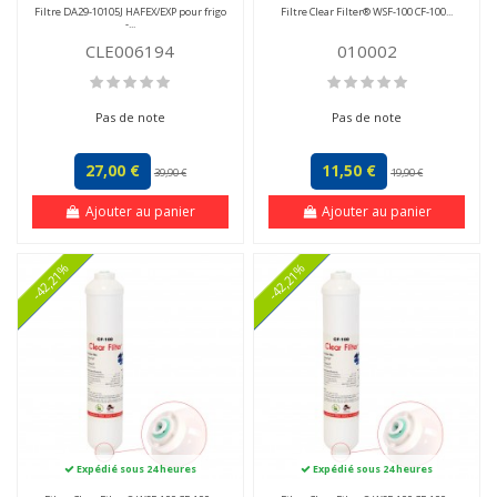
Filtre DA29-10105J HAFEX/EXP pour frigo
Filtre Clear Filter® WSF-100 CF-100...
-...
CLE006194
010002
Pas de note
Pas de note
27,00 €
11,50 €
39,90 €
19,90 €
Ajouter au panier
Ajouter au panier
-42,21%
-42,21%
Expédié sous 24 heures
Expédié sous 24 heures