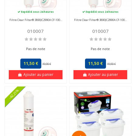
Expédié sous 24 heures
Expédié sous 24 heures
Filtre Clear Filter® 3890JC2990A CF-100...
Filtre Clear Filter® 3890JC2990A CF-100...
010007
010007
Pas de note
Pas de note
11,50 €
11,50 €
19,90 €
19,90 €
Ajouter au panier
Ajouter au panier
-42,21%