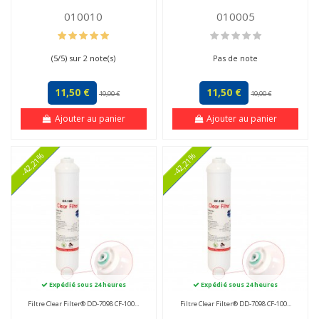
010010
010005
(
5
/
5
) sur
2
note(s)
Pas de note
11,50 €
11,50 €
19,90 €
19,90 €
Ajouter au panier
Ajouter au panier
-42,21%
-42,21%
Expédié sous 24 heures
Expédié sous 24 heures
Filtre Clear Filter® DD-7098 CF-100...
Filtre Clear Filter® DD-7098 CF-100...