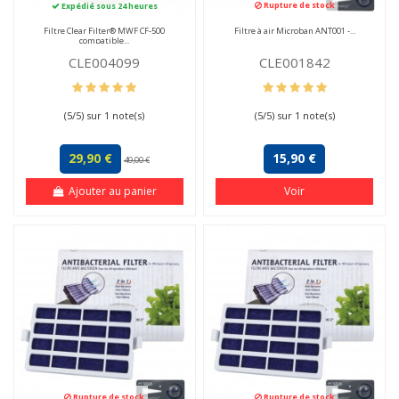
Rupture de stock
Expédié sous 24 heures
Filtre Clear Filter® MWF CF-500
Filtre à air Microban ANT001 -...
compatible...
CLE004099
CLE001842
(
5
/
5
) sur
1
note(s)
(
5
/
5
) sur
1
note(s)
29,90 €
15,90 €
49,00 €
Ajouter au panier
Voir
Rupture de stock
Rupture de stock