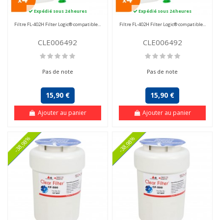
Expédié sous 24 heures
Expédié sous 24 heures
Filtre FL-402H Filter Logic® compatible...
Filtre FL-402H Filter Logic® compatible...
CLE006492
CLE006492
Pas de note
Pas de note
15,90 €
15,90 €
Ajouter au panier
Ajouter au panier
-38,98%
-38,98%