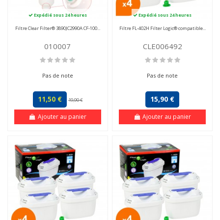
Expédié sous 24 heures
Expédié sous 24 heures
Filtre Clear Filter® 3890JC2990A CF-100...
Filtre FL-402H Filter Logic® compatible...
010007
CLE006492
Pas de note
Pas de note
11,50 €
15,90 €
19,90 €
Ajouter au panier
Ajouter au panier