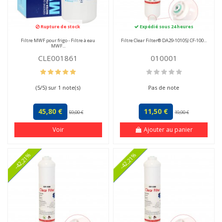
Rupture de stock
Expédié sous 24 heures
Filtre MWF pour frigo - Filtre à eau
Filtre Clear Filter® DA29-10105J CF-100...
MWF...
CLE001861
010001
(
5
/
5
) sur
1
note(s)
Pas de note
45,80 €
11,50 €
59,00 €
19,90 €
Voir
Ajouter au panier
-42,21%
-42,21%