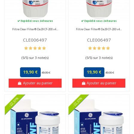
Expédié sous 24 heures
Expédié sous 24 heures
Filtre Clear Filter® Da29 CF-200 v4...
Filtre Clear Filter® Da29 CF-200 v4...
CLE006497
CLE006497
(
5
/
5
) sur
3
note(s)
(
5
/
5
) sur
3
note(s)
19,90 €
19,90 €
49,90 €
49,90 €
Ajouter au panier
Ajouter au panier
-22,37%
-22,37%