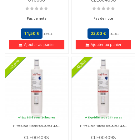
Pas de note
Pas de note
11,50 €
23,00 €
19,90 €
39,90 €
Ajouter au panier
Ajouter au panier
-42,36%
-42,36%
Expédié sous 24 heures
Expédié sous 24 heures
Filtre Clear Filter® USC009 CF-400...
Filtre Clear Filter® USC009 CF-400...
CLE004098
CLE004098