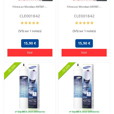
Filtre à air Microban ANT001 -...
Filtre à air Microban ANT001 -...
CLE001842
CLE001842
(
5
/
5
) sur
1
note(s)
(
5
/
5
) sur
1
note(s)
15,90 €
15,90 €
Voir
Voir
-32,33%
-32,33%
Expédié sous 24 heures
Expédié sous 24 heures