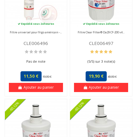
Expédié sous 24 heures
Expédié sous 24 heures
Filtre universel pour frigo américain -...
Filtre Clear Filter® Da29 CF-200 v4...
CLE006496
CLE006497
Pas de note
(
5
/
5
) sur
3
note(s)
11,50 €
19,90 €
19,90 €
49,90 €
Ajouter au panier
Ajouter au panier
-60,12%
-60,12%