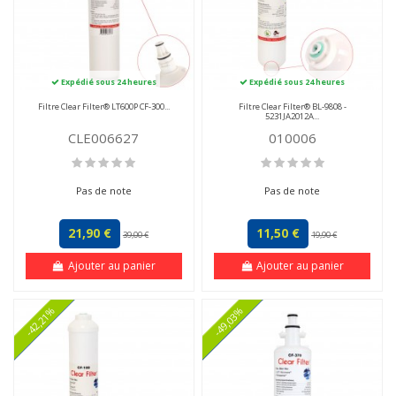
Expédié sous 24 heures
Expédié sous 24 heures
Filtre Clear Filter® LT600P CF-300...
Filtre Clear Filter® BL-9808 -
5231JA2012A...
CLE006627
010006
Pas de note
Pas de note
21,90 €
11,50 €
39,00 €
19,90 €
Ajouter au panier
Ajouter au panier
-42,21%
-49,03%