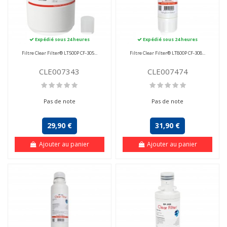
Expédié sous 24 heures
Expédié sous 24 heures
Filtre Clear Filter® LT500P CF-305...
Filtre Clear Filter® LT800P CF-308...
CLE007343
CLE007474
Pas de note
Pas de note
29,90 €
31,90 €
Ajouter au panier
Ajouter au panier