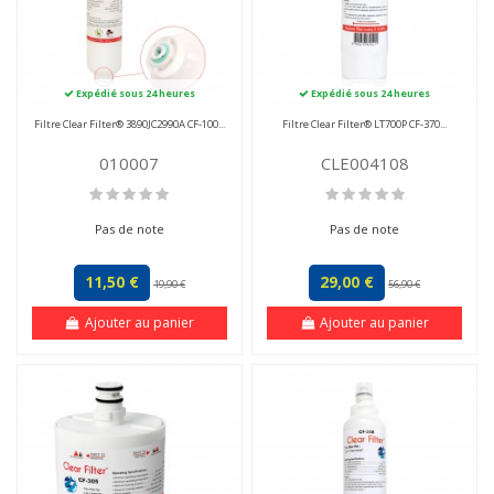
Expédié sous 24 heures
Expédié sous 24 heures
Filtre Clear Filter® 3890JC2990A CF-100...
Filtre Clear Filter® LT700P CF-370...
010007
CLE004108
Pas de note
Pas de note
11,50 €
29,00 €
19,90 €
56,90 €
Ajouter au panier
Ajouter au panier