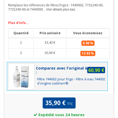
Remplace les références de filtres frigos :
7440002, 7731240-00,
7731240-00 et 7440000...
Voir détails plus bas.
Plus d'info...
Quantité
Prix unitaire
Vous économisez
2
33,40 €
6.96 %
3
30,90 €
13.93 %
Comparez avec l'original à
60,90 €
:
Filtre 744002 pour frigo - Filtre à eau 744002
d'origine Liebherr®
35,90 €
TTC
Expédié sous 24 heures