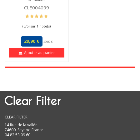
CLE004099
(
5
/
5
) sur
1
note(s)
29,90 €
49,00 €
Ajouter au panier
CLEAR FILTER
14 Rue de la vallée
74600 Seynod France
04 82 53 09 60