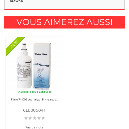
Daewoo
VOUS AIMEREZ AUSSI
-18,8%
Expédié sous 24 heures
Filtre 744002 pour frigo - Filtre à eau...
CLE005041
Pas de note