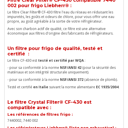
Filtre Clear Filter® CF-430 compatible 7440
002 pour frigo Liebherr® :
Le filtre Clear Filter® CF-430 filtre l'eau du réseau en réduisant les
impuretés, les goûts et odeurs de chlore, pour vous offrir une eau
propre, au goût agréable à la sortie de votre réfrigérateur.
Avec son charbon actif de qualité, ce filtre est une alternative
économique aux filtres d'origine des fabricants de réfrigérateurs.
Un filtre pour frigo de qualité, testé et
certifié :
Le filtre CF-430 est
testé et certifié par WQA
:
- pour sa conformité à la norme
NSF/ANSI 42
(pour la sécurité des
matériaux et son intégrité structurale uniquement).
- pour sa conformité à la norme
NSF/ANSI 372
(absence de plomb).
Testé et certifié
en Italie
suivant la norme alimentaire
EC 1935/2004
.
Le filtre Crystal Filter® CF-430 est
compatible avec :
Les références de filtres frigo :
7440002, 7440 002
Les réfrigérateurs Liebherr®
(liste non exhaustive) :