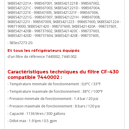
SKBES421221A - 998567001, SKBES421221B - 998567002,
SKBES421221C - 998567003, SKBES421221D - 998567004,
SKBES421221E - 998567005, SKBES421221F - 998567006,
SKBES421221G - 998567007, SKBES421221H - 998567008,
SKBES421221I - 998567009, SKBES421223 - 998657600, SKBES421224 -
998719000, SKBES421420 - 998737600, SKBES421420A - 998737601,
SKBES421420B - 998737602, SKBES421420C - 998737603,
SKBES421420D - 998737604, SKBES421420E - 998737605,
- SBSes7273-20.
Et tous les réfrigérateurs équipés
d'un filtre de référence 7440002, 7440 002.
Caractéristiques techniques du filtre CF-430
compatible 7440002 :
- Température minimale de fonctionnement : 0,6°C / 33°F
- Température maximale de fonctionnement : 38°C / 100°F
- Pression minimale de fonctionnement : 1.4 bar / 20 psi
- Pression maximale de fonctionnement : 8 bars / 120 psi
- Capacité : 1136 litres / 300 gallons
- Débit max : 1.9 lpm / 0.5 gpm