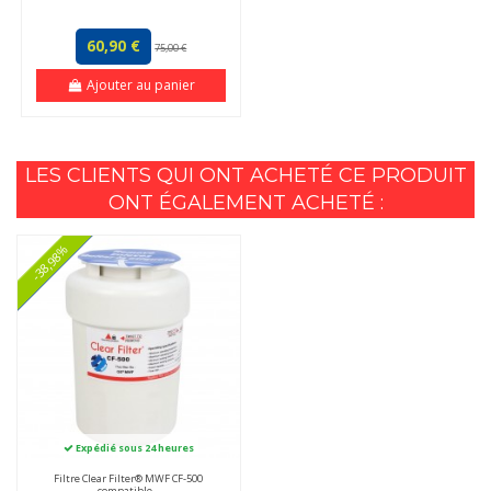
60,90 €
75,00 €
Ajouter au panier
LES CLIENTS QUI ONT ACHETÉ CE PRODUIT
ONT ÉGALEMENT ACHETÉ :
-38,98%
Expédié sous 24 heures
Filtre Clear Filter® MWF CF-500
compatible...